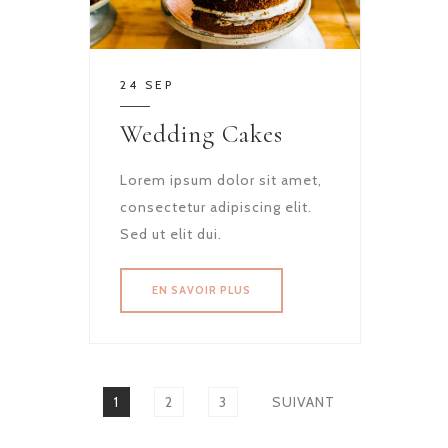
24 SEP
Wedding Cakes
Lorem ipsum dolor sit amet,
consectetur adipiscing elit.
Sed ut elit dui.
EN SAVOIR PLUS
Navigation
des
PAGE
PAGE
PAGE
1
2
3
SUIVANT
articles