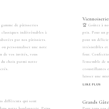
Viennoiserie
 gamme de pâtisseries
🏆 Goûtez à not
s classiques indétrônables à
prix. Pour un p
laborées par nos pâtissiers.
pour un délicie
rs ou personnaliser une note
irrésistibles e
 de vos invités, vous
four. Confecti
s du choix parmi notre
l'ensemble de n
crés.
croustillantes 
laisser une mie
LIRE PLUS
ns différents qui sont
Grands Gât
dans notre boulangerie. Pains
Pour tous vos 