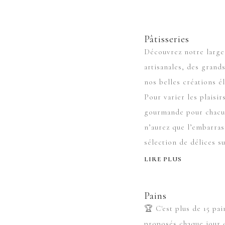
Pâtisseries
Découvrez notre large
artisanales, des grand
nos belles créations é
Pour varier les plaisi
gourmande pour chacun
n’aurez que l’embarra
sélection de délices su
LIRE PLUS
Pains
🏆 C'est plus de 15 pai
proposés chaque jour 