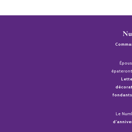
Nu
Command
Époust
épateront
Lett
décora
fondant
L
e Numb
d’annive