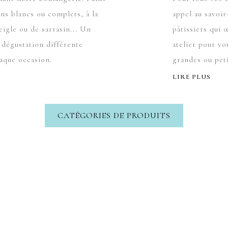
ins blancs ou complets, à la
appel au savoir-
eigle ou de sarrasin... Un
pâtissiers qui 
 dégustation différente
atelier pour vo
aque occasion.
grandes ou peti
LIRE PLUS
CATÉGORIES DE PRODUITS