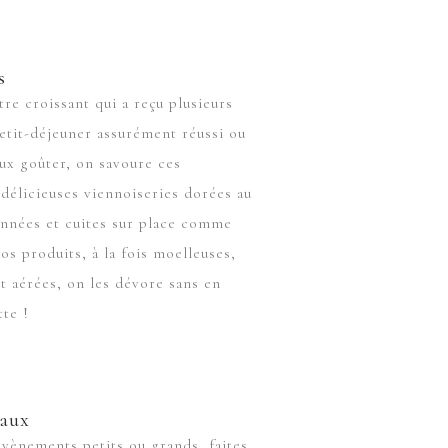
s
re croissant qui a reçu plusieurs
etit-déjeuner assurément réussi ou
ux goûter, on savoure ces
t délicieuses viennoiseries dorées au
onnées et cuites sur place comme
os produits, à la fois moelleuses,
et aérées, on les dévore sans en
tte !
eaux
évènements petits ou grands, faites