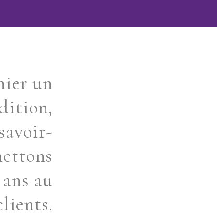
nier un
dition,
savoir-
mettons
 ans au
clients.